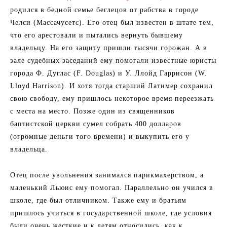
родился в бедной семье беглецов от рабства в городе
Челси (Массачусетс). Его отец был известен в штате тем,
что его арестовали и пытались вернуть бывшему
владельцу. На его защиту пришли тысячи горожан. А в
зале судебных заседаний ему помогали известные юристы
города Ф. Дуглас (F. Douglas) и У. Ллойд Гаррисон (W.
Lloyd Harrison). И хотя тогда старший Латимер сохранил
свою свободу, ему пришлось некоторое время переезжать
с места на место. Позже один из священников
баптистской церкви сумел собрать 400 долларов
(огромные деньги того времени) и выкупить его у
владельца.
Отец после увольнения занимался парикмахерством, а
маленький Льюис ему помогал. Параллельно он учился в
школе, где был отличником. Также ему и братьям
пришлось учиться в государственной школе, где условия
были очень жесткие и к детям относились, как к