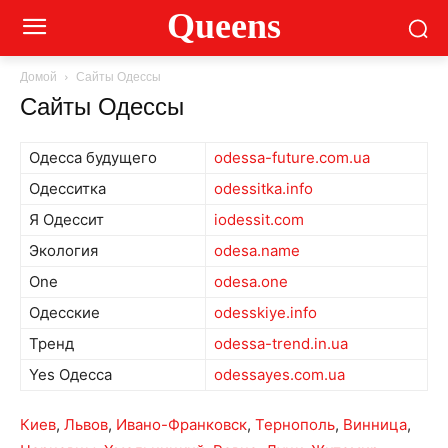
Queens
Домой
Сайты Одессы
Сайты Одессы
Одесса будущего
odessa-future.com.ua
Одесситка
odessitka.info
Я Одессит
iodessit.com
Экология
odesa.name
One
odesa.one
Одесские
odesskiye.info
Тренд
odessa-trend.in.ua
Yes Одесса
odessayes.com.ua
Киев
,
Львов
,
Ивано-Франковск
,
Тернополь
,
Винница
,