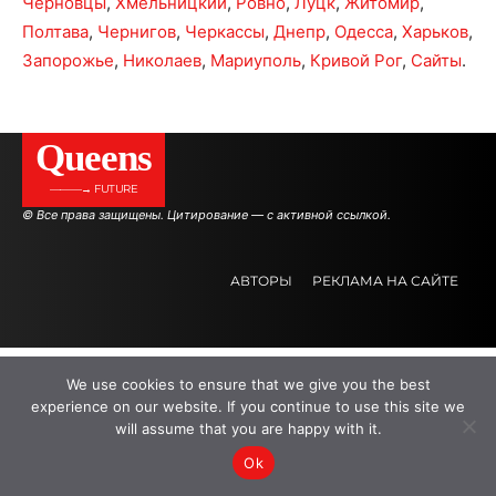
Черновцы
,
Хмельницкий
,
Ровно
,
Луцк
,
Житомир
,
Полтава
,
Чернигов
,
Черкассы
,
Днепр
,
Одесса
,
Харьков
,
Запорожье
,
Николаев
,
Мариуполь
,
Кривой Рог
,
Сайты
.
Queens
———→ FUTURE
© Все права защищены. Цитирование — с активной ссылкой.
АВТОРЫ
РЕКЛАМА НА САЙТЕ
.
.
.
We use cookies to ensure that we give you the best
experience on our website. If you continue to use this site we
will assume that you are happy with it.
Ok