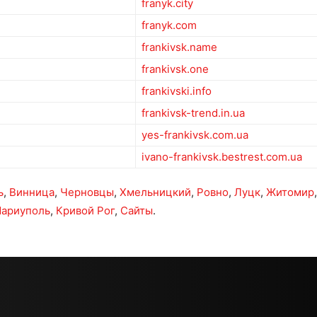
franyk.city
franyk.com
frankivsk.name
frankivsk.one
frankivski.info
frankivsk-trend.in.ua
yes-frankivsk.com.ua
ivano-frankivsk.bestrest.com.ua
ь
,
Винница
,
Черновцы
,
Хмельницкий
,
Ровно
,
Луцк
,
Житомир
ариуполь
,
Кривой Рог
,
Сайты
.