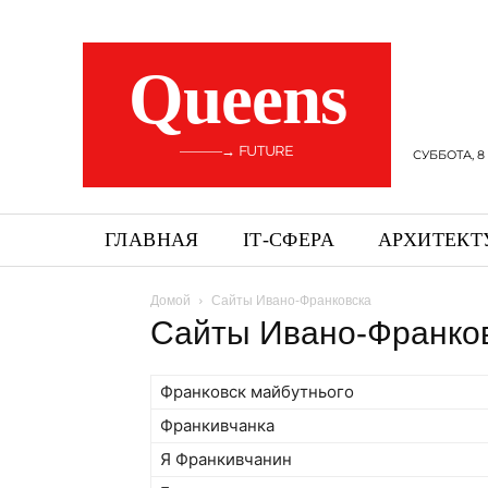
Queens
———→ FUTURE
СУББОТА, 8
ГЛАВНАЯ
ІТ-СФЕРА
АРХИТЕКТ
Домой
Сайты Ивано-Франковска
Сайты Ивано-Франко
Франковск майбутнього
Франкивчанка
Я Франкивчанин