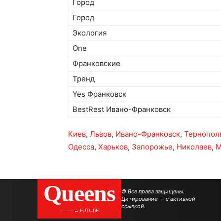
Город
Город
Экология
One
Франковские
Тренд
Yes Франковск
BestRest Ивано-Франковск
Киев
,
Львов
,
Ивано-Франковск
,
Тернопол
Одесса
,
Харьков
,
Запорожье
,
Николаев
,
М
Queens
© Все права защищены.
Цитирование — с активной
ссылкой.
———→ FUTURE