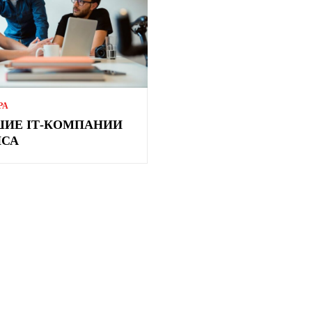
РА
ИЕ ІТ-КОМПАНИИ
НСА