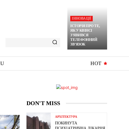
ІННОВАЦІЇ
ІСТОРІЯ ПРО ТЕ,
ЯК У КВІНСІ
З’ЯВИВСЯ
ТЕЛЕФОННИЙ
ЗВ’ЯЗОК
RU
HOT
DON'T MISS
АРХІТЕКТУРА
ПОКИНУТА
ПСИХІАТРИЧНА ЛІКАРНЯ