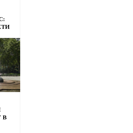
С:
КТИ
Я
 В