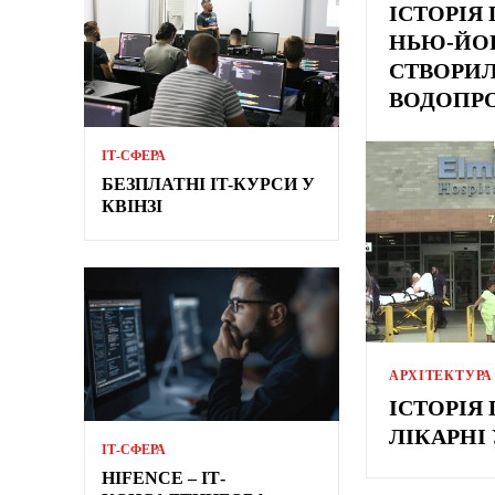
ІСТОРІЯ 
НЬЮ-ЙОР
СТВОРИ
ВОДОПР
ІТ-СФЕРА
БЕЗПЛАТНІ IT-КУРСИ У
КВІНЗІ
АРХІТЕКТУРА
ІСТОРІЯ
ЛІКАРНІ 
ІТ-СФЕРА
HIFENCE – ІТ-